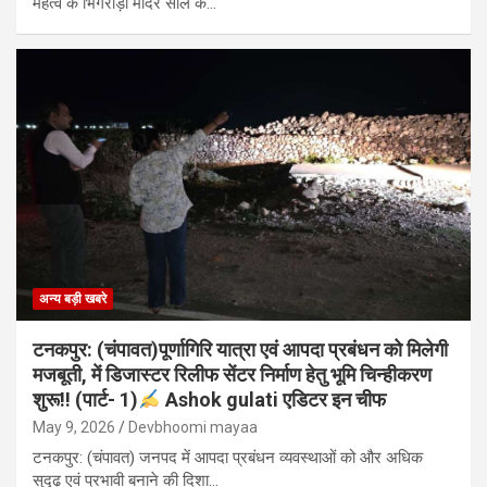
महत्व के भिंगराड़ा मंदिर सील के…
अन्य बड़ी खबरे
टनकपुर: (चंपावत)पूर्णागिरि यात्रा एवं आपदा प्रबंधन को मिलेगी
मजबूती, में डिजास्टर रिलीफ सेंटर निर्माण हेतु भूमि चिन्हीकरण
शुरू!! (पार्ट- 1)
Ashok gulati एडिटर इन चीफ
May 9, 2026
Devbhoomi mayaa
टनकपुर: (चंपावत) जनपद में आपदा प्रबंधन व्यवस्थाओं को और अधिक
सुदृढ़ एवं प्रभावी बनाने की दिशा…