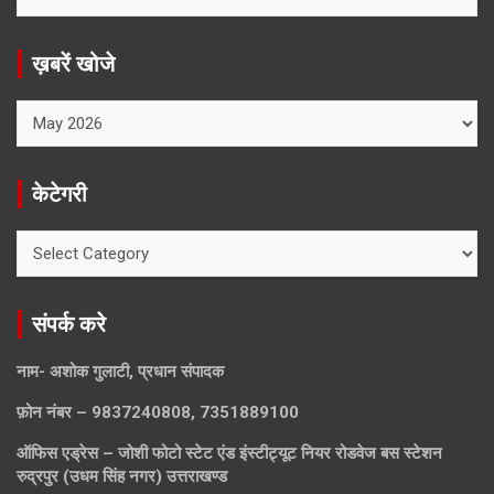
ख़बरें खोजे
ख़बरें
खोजे
केटेगरी
केटेगरी
संपर्क करे
नाम- अशोक गुलाटी, प्रधान संपादक
फ़ोन नंबर – 9837240808, 7351889100
ऑफिस एड्रेस – जोशी फोटो स्टेट एंड इंस्टीट्यूट नियर रोडवेज बस स्टेशन
रुद्रपुर (उधम सिंह नगर) उत्तराखण्ड