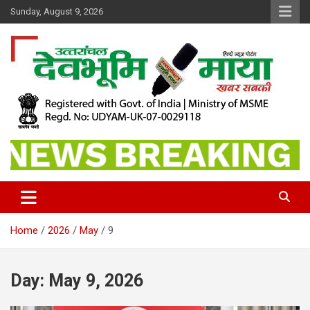
Skip
Sunday, August 9, 2026
to
content
खबर सबकी
Dev Bhoomi Maya
Home
2026
May
9
Day:
May 9, 2026