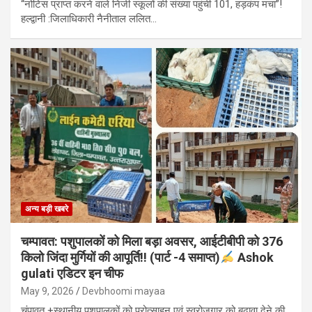
“नोटिस प्राप्त करने वाले निजी स्कूलों की संख्या पहुंची 101, हड़कंप मचा”!
हल्द्वानी :जिलाधिकारी नैनीताल ललित…
अन्य बड़ी खबरे
चम्पावत: पशुपालकों को मिला बड़ा अवसर, आईटीबीपी को 376
किलो जिंदा मुर्गियों की आपूर्ति!! (पार्ट -4 समाप्त)
Ashok
gulati एडिटर इन चीफ
May 9, 2026
Devbhoomi mayaa
चंपावत +स्थानीय पशुपालकों को प्रोत्साहन एवं स्वरोजगार को बढ़ावा देने की