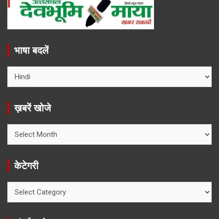
भाषा बदलें
ख़बरें खोजे
ख़बरें
खोजे
केटेगरी
केटेगरी