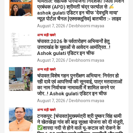
भीमताल: सहायक परियोजना निदेशक/ जिला मिशन
प्रबंधक (APD) श्रीमती चंद्र फर्त्याल से
ashok gulati एडिटर इन चीफ ‘देवभूमि माया’
न्यूज़ पोर्टल चैनल [एक्सक्लूसिव] बातचीत :- लाइव
August 7, 2026
Devbhoomi mayaa
अन्य बड़ी खबरे
चंपावत:2026 के पर्वतारोहण अभियानों हेतु
उत्तराखंड के युवाओं से आवेदन आमंत्रित..!
Ashok gulati एडिटर इन चीफ
August 7, 2026
Devbhoomi mayaa
अन्य बड़ी खबरे
चंपावत:विशेष गहन पुनरीक्षण अभियान: निरंतर हो
रही दावे एवं आपत्तियों की सुनवाई, पात्र मतदाताओं
का नाम निर्वाचक नामावली में शामिल करने पर
जोर..! Ashok gulati एडिटर इन चीफ
August 7, 2026
Devbhoomi mayaa
अन्य बड़ी खबरे
टनकपुर: [चंपावत]मुख्यमंत्री श्री पुष्कर सिंह धामी
ने खेतखेड़ा गांव की बाढ़ सुरक्षा योजना को दी मंजूरी,
शारदा नदी से होने वाले भू-कटाव को रोकने के