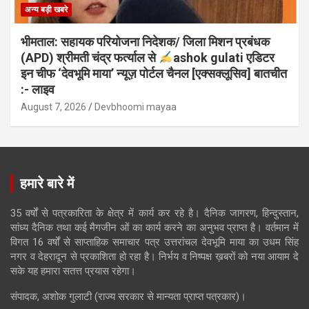
अन्य बड़ी खबरे
भीमताल: सहायक परियोजना निदेशक/ जिला मिशन प्रबंधक
(APD) श्रीमती चंद्र फर्त्याल से
ashok gulati एडिटर
इन चीफ ‘देवभूमि माया’ न्यूज़ पोर्टल चैनल [एक्सक्लूसिव] बातचीत
:- लाइव
August 7, 2026
Devbhoomi mayaa
हमारे बारे में
35 वर्षों से पत्रकारिता के क्षेत्र में कार्य कर रहे है। दैनिक जागरण, हिन्दुस्तान,
सांध्य दैनिक तथा कई मैगजीन ओं का कार्य करने का अनुभव प्राप्त है। वर्तमान में
विगत 16 वर्षों से साप्ताहिक समाचार पत्र उत्तरांचल देवभूमि माया का उधम सिंह
नगर व देहरादून से प्रकाशिता हो रहा है। निर्भय व निष्पक्ष ख़बरों को नया आयाम दे
सके यह हमारा सतत्त प्रयास रहेगा।
संपादक, अशोक गुलाटी (राज्य सरकार से मान्यता प्राप्त पत्रकार)।