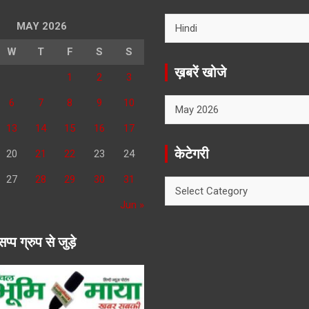
MAY 2026
W
T
F
S
S
ख़बरें खोजे
1
2
3
ख़बरें
6
7
8
9
10
खोजे
13
14
15
16
17
केटेगरी
20
21
22
23
24
27
28
29
30
31
केटेगरी
Jun »
सप्प ग्रुप से जुड़े