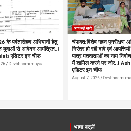
अन्य बड़ी खबरे
 के पर्वतारोहण अभियानों हेतु
चंपावत:विशेष गहन पुनरीक्षण अ
े युवाओं से आवेदन आमंत्रित..!
निरंतर हो रही दावे एवं आपत्तियो
lati एडिटर इन चीफ
पात्र मतदाताओं का नाम निर्व
में शामिल करने पर जोर..! As
026
Devbhoomi mayaa
एडिटर इन चीफ
August 7, 2026
Devbhoomi m
भाषा बदलें