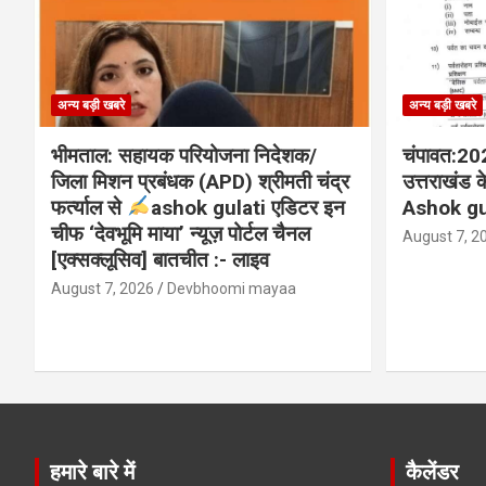
अन्य बड़ी खबरे
अन्य बड़ी खबरे
भीमताल: सहायक परियोजना निदेशक/
चंपावत:2026
जिला मिशन प्रबंधक (APD) श्रीमती चंद्र
उत्तराखंड क
फर्त्याल से
ashok gulati एडिटर इन
Ashok gu
चीफ ‘देवभूमि माया’ न्यूज़ पोर्टल चैनल
August 7, 2
[एक्सक्लूसिव] बातचीत :- लाइव
August 7, 2026
Devbhoomi mayaa
हमारे बारे में
कैलेंडर