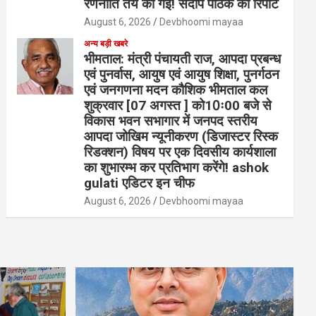
रणनीति तय की गई! संदीप पाठक की रिपोर्ट
August 6, 2026
Devbhoomi mayaa
अन्य बड़ी खबरे
भीमताल: मंत्री पंचायती राज, आपदा प्रबन्ध
एवं पुनर्वास, आयुष एवं आयुष शिक्षा, पुनर्गठन
एवं जनगणना मदन कौशिक भीमताल कल
शुक्रवार [07 अगस्त ] को10ः00 बजे से
विकास भवन सभागार में जनपद स्तरीय
आपदा जोखिम न्यूनीकरण (डिजास्टर रिस्क
रिडक्शन) विषय पर एक दिवसीय कार्यशाला
का शुभारम्भ कर प्रतिभाग करेंगे! ashok
gulati एडिटर इन चीफ
August 6, 2026
Devbhoomi mayaa