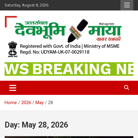
Skip
Saturday, August 8, 2026
to
content
खबर सबकी
Dev Bhoomi Maya
Home
2026
May
28
Day:
May 28, 2026