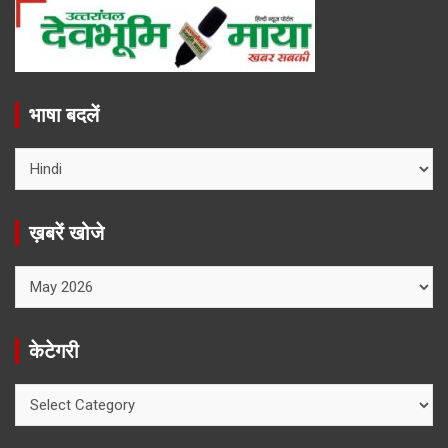
भाषा बदलें
ख़बरें खोजे
ख़बरें
खोजे
केटेगरी
केटेगरी