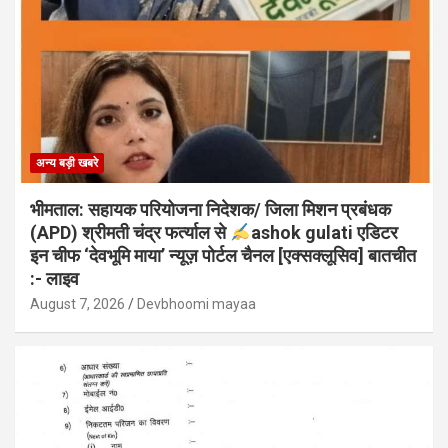
अन्य बड़ी खबरे
भीमताल: सहायक परियोजना निदेशक/ जिला मिशन प्रबंधक
(APD) श्रीमती चंद्र फर्त्याल से
ashok gulati एडिटर
इन चीफ ‘देवभूमि माया’ न्यूज़ पोर्टल चैनल [एक्सक्लूसिव] बातचीत
:- लाइव
August 7, 2026
Devbhoomi mayaa