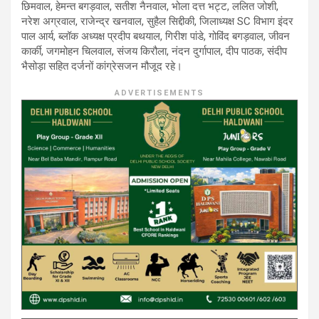
छिमवाल, हेमन्त बगड़वाल, सतीश नैनवाल, भोला दत्त भट्ट, ललित जोशी,
नरेश अग्रवाल, राजेन्द्र खनवाल, सुहैल सिद्दीकी, जिलाध्यक्ष SC विभाग इंदर
पाल आर्य, ब्लॉक अध्यक्ष प्रदीप बथयाल, गिरीश पांडे, गोविंद बगड़वाल, जीवन
कार्की, जगमोहन चिलवाल, संजय किरौला, नंदन दुर्गापाल, दीप पाठक, संदीप
भैसोड़ा सहित दर्जनों कांग्रेसजन मौजूद रहे।
ADVERTISEMENTS