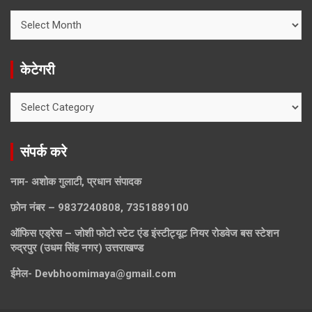
ख़बरें
खोजे
केटेगरी
केटेगरी
संपर्क करे
नाम- अशोक गुलाटी, प्रधान संपादक
फ़ोन नंबर – 9837240808, 7351889100
ऑफिस एड्रेस – जोशी फोटो स्टेट एंड इंस्टीट्यूट नियर रोडवेज बस स्टेशन
रुद्रपुर (उधम सिंह नगर) उत्तराखण्ड
ईमेल-
Devbhoomimaya@gmail.com