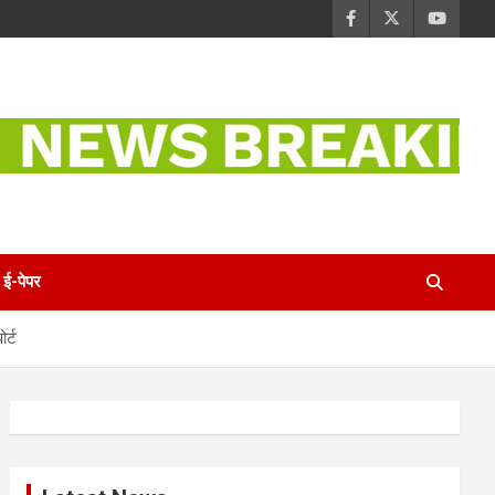
ई-पेपर
र्ट