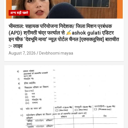
अन्य बड़ी खबरे
भीमताल: सहायक परियोजना निदेशक/ जिला मिशन प्रबंधक
(APD) श्रीमती चंद्र फर्त्याल से
ashok gulati एडिटर
इन चीफ ‘देवभूमि माया’ न्यूज़ पोर्टल चैनल [एक्सक्लूसिव] बातचीत
:- लाइव
August 7, 2026
Devbhoomi mayaa