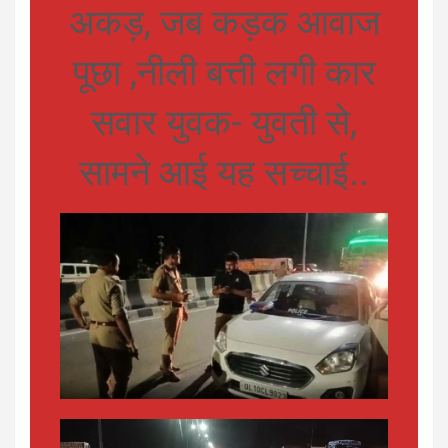
अकड़, जब कड़क आवाज
पूछा ,नीली बत्ती लगी कार
सवार युवक- युवती से,
सामने आई यह सच्चाई..