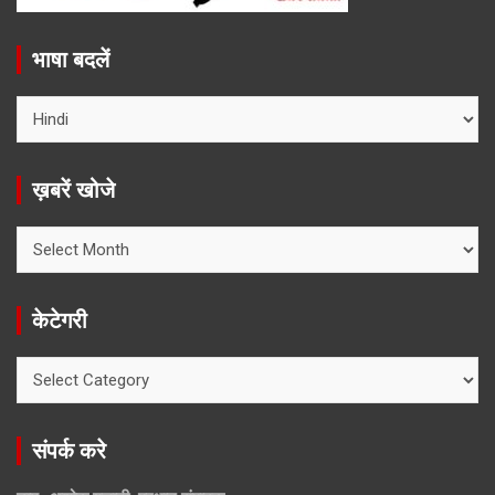
भाषा बदलें
ख़बरें खोजे
ख़बरें
खोजे
केटेगरी
केटेगरी
संपर्क करे