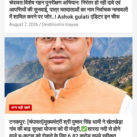
चंपावत:विशेष गहन पुनरीक्षण अभियान: निरंतर हो रही दावे एवं
आपत्तियों की सुनवाई, पात्र मतदाताओं का नाम निर्वाचक नामावली
में शामिल करने पर जोर..! Ashok gulati एडिटर इन चीफ
August 7, 2026
Devbhoomi mayaa
अन्य बड़ी खबरे
टनकपुर: [चंपावत]मुख्यमंत्री श्री पुष्कर सिंह धामी ने खेतखेड़ा
गांव की बाढ़ सुरक्षा योजना को दी मंजूरी,
शारदा नदी से होने
वाले भू-कटाव को रोकने के लिए 6.82 करोड़ रुपये स्वीकृत,