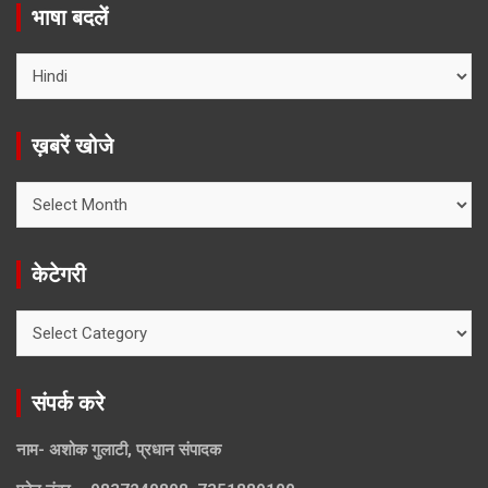
भाषा बदलें
ख़बरें खोजे
ख़बरें
खोजे
केटेगरी
केटेगरी
संपर्क करे
नाम- अशोक गुलाटी, प्रधान संपादक