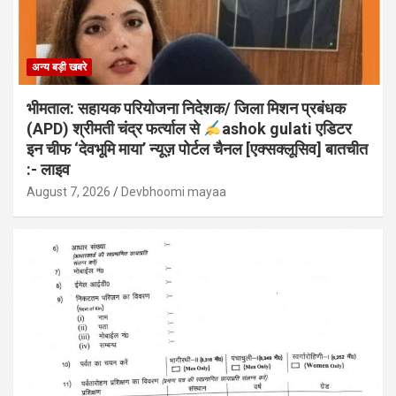
अन्य बड़ी खबरे
भीमताल: सहायक परियोजना निदेशक/ जिला मिशन प्रबंधक
(APD) श्रीमती चंद्र फर्त्याल से
ashok gulati एडिटर
इन चीफ ‘देवभूमि माया’ न्यूज़ पोर्टल चैनल [एक्सक्लूसिव] बातचीत
:- लाइव
August 7, 2026
Devbhoomi mayaa