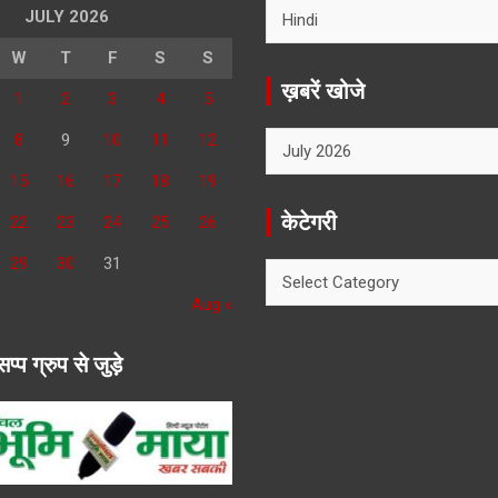
JULY 2026
W
T
F
S
S
ख़बरें खोजे
1
2
3
4
5
ख़बरें
8
9
10
11
12
खोजे
15
16
17
18
19
केटेगरी
22
23
24
25
26
29
30
31
केटेगरी
Aug »
सप्प ग्रुप से जुड़े