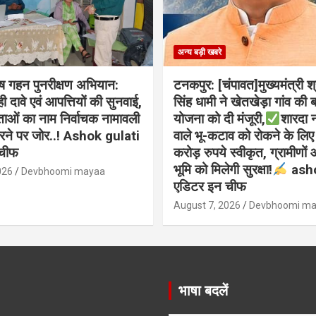
अन्य बड़ी खबरे
ेष गहन पुनरीक्षण अभियान:
टनकपुर: [चंपावत]मुख्यमंत्री श्र
ही दावे एवं आपत्तियों की सुनवाई,
सिंह धामी ने खेतखेड़ा गांव की बा
ताओं का नाम निर्वाचक नामावली
योजना को दी मंजूरी,
शारदा न
करने पर जोर..! Ashok gulati
वाले भू-कटाव को रोकने के लि
चीफ
करोड़ रुपये स्वीकृत, ग्रामीणों
भूमि को मिलेगी सुरक्षा!
asho
026
Devbhoomi mayaa
एडिटर इन चीफ
August 7, 2026
Devbhoomi m
भाषा बदलें