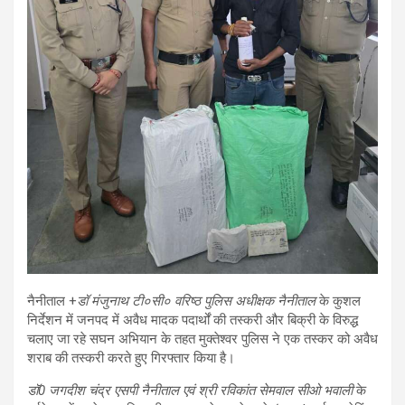
नैनीताल +
डॉ मंजुनाथ टी०सी० वरिष्ठ पुलिस अधीक्षक नैनीताल
के कुशल
निर्देशन में जनपद में अवैध मादक पदार्थों की तस्करी और बिक्री के विरुद्ध
चलाए जा रहे सघन अभियान के तहत मुक्तेश्वर पुलिस ने एक तस्कर को अवैध
शराब की तस्करी करते हुए गिरफ्तार किया है।
डॉ0 जगदीश चंद्र एसपी नैनीताल एवं श्री रविकांत सेमवाल सीओ भवाली
के