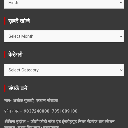
ख़बरें खोजे
ख़बरें
खोजे
केटेगरी
केटेगरी
संपर्क करे
नाम- अशोक गुलाटी, प्रधान संपादक
फ़ोन नंबर – 9837240808, 7351889100
ऑफिस एड्रेस – जोशी फोटो स्टेट एंड इंस्टीट्यूट नियर रोडवेज बस स्टेशन
रुद्रपुर (उधम सिंह नगर) उत्तराखण्ड