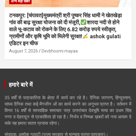
अन्य बड़ी खबरे
टनकपुर: [चंपावत]मुख्यमंत्री श्री पुष्कर सिंह धामी ने खेतखेड़ा
गांव की बाढ़ सुरक्षा योजना को दी मंजूरी,
शारदा नदी से होने
वाले भू-कटाव को रोकने के लिए 6.82 करोड़ रुपये स्वीकृत,
ग्रामीणों और कृषि भूमि को मिलेगी सुरक्षा!
ashok gulati
एडिटर इन चीफ
August 7, 2026
Devbhoomi mayaa
हमारे बारे में
35 वर्षों से पत्रकारिता के क्षेत्र में कार्य कर रहे है। दैनिक जागरण, हिन्दुस्तान,
सांध्य दैनिक तथा कई मैगजीन ओं का कार्य करने का अनुभव प्राप्त है। वर्तमान में
विगत 16 वर्षों से साप्ताहिक समाचार पत्र उत्तरांचल देवभूमि माया का उधम सिंह
नगर व देहरादून से प्रकाशिता हो रहा है। निर्भय व निष्पक्ष ख़बरों को नया आयाम दे
सके यह हमारा सतत्त प्रयास रहेगा।
संपादक, अशोक गुलाटी (राज्य सरकार से मान्यता प्राप्त पत्रकार)।