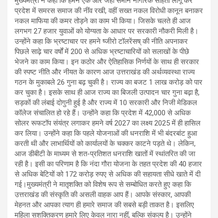
मुख्यमंत्री ने कहा कि हमने एक ओर जहां समान नागरिक संहिता लागू कर
प्रदेश में समरस समाज की नींव रखी, वहीं सख्त नकल विरोधी कानून बनाकर
नकल माफिया की कमर तोड़ने का काम भी किया। जिसके चलते ही आज
लगभग 27 हजार युवाओं को योग्यता के आधार पर सरकारी नौकरी मिली है।
उन्होंने कहा कि भ्रष्टाचार पर हमने ष्जीरो टॉलरेंसष् की नीति अपनाकर
पिछले साढ़े चार वर्षों में 200 से अधिक भ्रष्टाचारियों को सलाखों के पीछे
भेजने का काम किया। इन कठोर और ऐतिहासिक निर्णयों के साथ ही सरकार
की स्पष्ट नीति और नीयत के कारण आज उत्तराखंड की अर्थव्यवस्था राज्य
गठन के मुकाबले 26 गुना बढ़ चुकी है। राज्य का बजट 1 लाख करोड़ को पार
कर चुका है। इसके साथ ही आज राज्य का बिजली उत्पादन चार गुना बढ़ा है,
सड़कों की लंबाई दोगुनी हुई है और राज्य में 10 सरकारी और निजी मेडिकल
कॉलेज संचालित हो रहे हैं। उन्होंने कहा कि प्रदेश में 42,000 से अधिक
सोलर रूफटॉप संयंत्र लगाकर हमने वर्ष 2027 का लक्ष्य 2025 में ही हासिल
कर लिया। उन्होंने कहा कि पहले योजनाओं की धनराशि में भी बंदरबांट हुआ
करती थी और लाभार्थियों को कार्यालयों के चक्कर काटने पड़ते थे। लेकिन,
आज डीबीटी के माध्यम से शत-प्रतिशत धनराशि खातों में स्थांतरित की जा
रही है। इसी का परिणाम है कि नंदा गौरा योजना के तहत प्रदेश की 40 हजार
से अधिक बेटियों को 172 करोड़ रुपए से अधिक की सहायता सीधे खाते में दी
गई।मुख्यमंत्री ने मातृशक्ति को विशेष रूप से सम्बोधित करते हुए कहा कि
उत्तराखंड की संस्कृति की असली वाहक आप हैं। आपके संस्कार, आपकी
मेहनत और आपका त्याग ही हमारे समाज की सबसे बड़ी ताकत है। इसलिए
महिला सशक्तिकरण हमारे लिए केवल नारा नहीं, बल्कि संकल्प है। उन्होंने