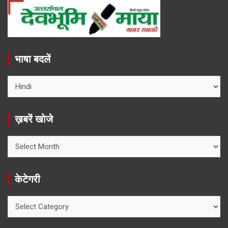
भाषा बदलें
ख़बरें खोजे
ख़बरें
खोजे
केटेगरी
केटेगरी