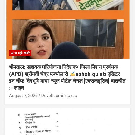
अन्य बड़ी खबरे
भीमताल: सहायक परियोजना निदेशक/ जिला मिशन प्रबंधक
(APD) श्रीमती चंद्र फर्त्याल से
ashok gulati एडिटर
इन चीफ ‘देवभूमि माया’ न्यूज़ पोर्टल चैनल [एक्सक्लूसिव] बातचीत
:- लाइव
August 7, 2026
Devbhoomi mayaa