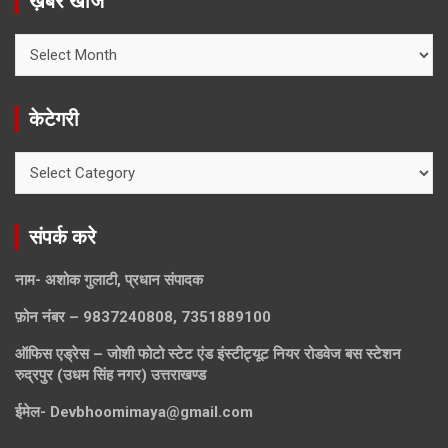
ख़बरें खोजे
ख़बरें
खोजे
केटेगरी
केटेगरी
संपर्क करे
नाम- अशोक गुलाटी, प्रधान संपादक
फ़ोन नंबर – 9837240808, 7351889100
ऑफिस एड्रेस – जोशी फोटो स्टेट एंड इंस्टीट्यूट नियर रोडवेज बस स्टेशन
रुद्रपुर (उधम सिंह नगर) उत्तराखण्ड
ईमेल-
Devbhoomimaya@gmail.com