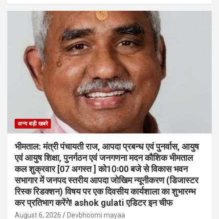
अन्य बड़ी खबरे
भीमताल: मंत्री पंचायती राज, आपदा प्रबन्ध एवं पुनर्वास, आयुष
एवं आयुष शिक्षा, पुनर्गठन एवं जनगणना मदन कौशिक भीमताल
कल शुक्रवार [07 अगस्त ] को10ः00 बजे से विकास भवन
सभागार में जनपद स्तरीय आपदा जोखिम न्यूनीकरण (डिजास्टर
रिस्क रिडक्शन) विषय पर एक दिवसीय कार्यशाला का शुभारम्भ
कर प्रतिभाग करेंगे! ashok gulati एडिटर इन चीफ
August 6, 2026
Devbhoomi mayaa