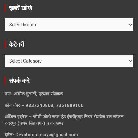
ख़बरें खोजे
ख़बरें
खोजे
केटेगरी
केटेगरी
संपर्क करे
नाम- अशोक गुलाटी, प्रधान संपादक
फ़ोन नंबर – 9837240808, 7351889100
ऑफिस एड्रेस – जोशी फोटो स्टेट एंड इंस्टीट्यूट नियर रोडवेज बस स्टेशन
रुद्रपुर (उधम सिंह नगर) उत्तराखण्ड
ईमेल-
Devbhoomimaya@gmail.com