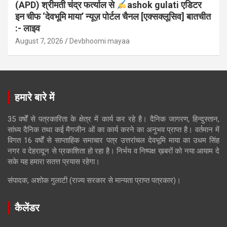
(APD) श्रीमती चंद्र फर्त्याल से
ashok gulati एडिटर
इन चीफ ‘देवभूमि माया’ न्यूज़ पोर्टल चैनल [एक्सक्लूसिव] बातचीत
:- लाइव
August 7, 2026
Devbhoomi mayaa
हमारे बारे में
35 वर्षों से पत्रकारिता के क्षेत्र में कार्य कर रहे है। दैनिक जागरण, हिन्दुस्तान,
सांध्य दैनिक तथा कई मैगजीन ओं का कार्य करने का अनुभव प्राप्त है। वर्तमान में
विगत 16 वर्षों से साप्ताहिक समाचार पत्र उत्तरांचल देवभूमि माया का उधम सिंह
नगर व देहरादून से प्रकाशिता हो रहा है। निर्भय व निष्पक्ष ख़बरों को नया आयाम दे
सके यह हमारा सतत्त प्रयास रहेगा।
संपादक, अशोक गुलाटी (राज्य सरकार से मान्यता प्राप्त पत्रकार)।
कैलेंडर