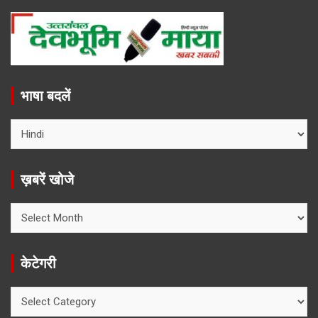
भाषा बदलें
ख़बरें खोजे
ख़बरें
खोजे
केटेगरी
केटेगरी