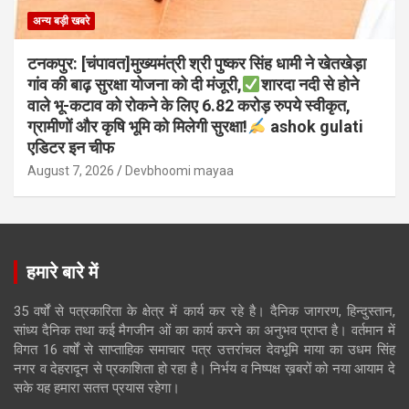
अन्य बड़ी खबरे
टनकपुर: [चंपावत]मुख्यमंत्री श्री पुष्कर सिंह धामी ने खेतखेड़ा
गांव की बाढ़ सुरक्षा योजना को दी मंजूरी,
शारदा नदी से होने
वाले भू-कटाव को रोकने के लिए 6.82 करोड़ रुपये स्वीकृत,
ग्रामीणों और कृषि भूमि को मिलेगी सुरक्षा!
ashok gulati
एडिटर इन चीफ
August 7, 2026
Devbhoomi mayaa
हमारे बारे में
35 वर्षों से पत्रकारिता के क्षेत्र में कार्य कर रहे है। दैनिक जागरण, हिन्दुस्तान,
सांध्य दैनिक तथा कई मैगजीन ओं का कार्य करने का अनुभव प्राप्त है। वर्तमान में
विगत 16 वर्षों से साप्ताहिक समाचार पत्र उत्तरांचल देवभूमि माया का उधम सिंह
नगर व देहरादून से प्रकाशिता हो रहा है। निर्भय व निष्पक्ष ख़बरों को नया आयाम दे
सके यह हमारा सतत्त प्रयास रहेगा।