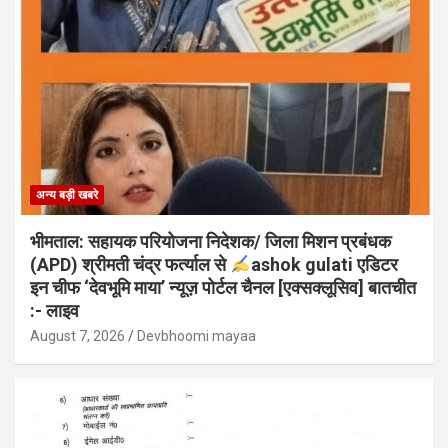
अन्य बड़ी खबरे
भीमताल: सहायक परियोजना निदेशक/ जिला मिशन प्रबंधक
(APD) श्रीमती चंद्र फर्त्याल से
ashok gulati एडिटर
इन चीफ ‘देवभूमि माया’ न्यूज़ पोर्टल चैनल [एक्सक्लूसिव] बातचीत
:- लाइव
August 7, 2026
Devbhoomi mayaa