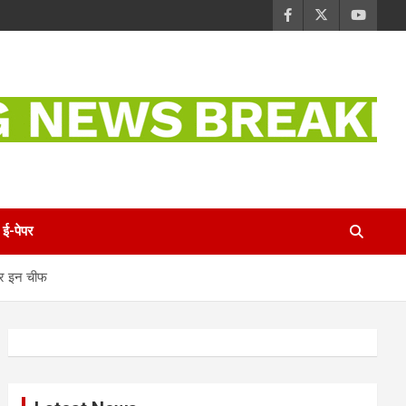
ई-पेपर
र इन चीफ