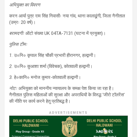
अभियुक्त का विवरण
करन आर्या पुत्र राम सिंह निवासीः नया गांव, थाना कालाढूंगी, जिला नैनीताल
(उम्रः 20 वर्ष)।
बरामदगीः
ऑटो संख्या UK 04TA-7131 (घटना में प्रयुक्त)।
पुलिस टीमः
1.
उ०नि० कृपाल सिंह चौकी प्रभारी हीरानगर, हल्द्वानी।
2.
उ०नि० कुआशा शर्मा (विवेचक), कोतवाली हल्द्वानी।
3.
हे०कानि० मनोज कुमार-कोतवाली हल्द्वानी।
नोटः
अभियुक्त को माननीय न्यायालय के समक्ष पेश किया जा रहा है।
नैनीताल पुलिस महिलाओं की सुरक्षा और अपराधियों के विरुद्ध ‘जीरो टॉलरेंस’
की नीति पर कार्य करने हेतु प्रतिबद्ध है।
ADVERTISEMENTS