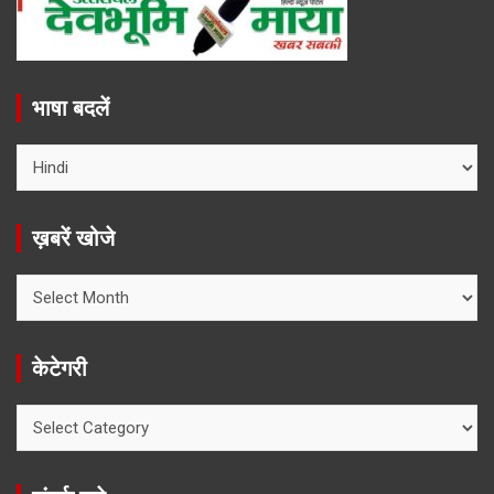
भाषा बदलें
ख़बरें खोजे
ख़बरें
खोजे
केटेगरी
केटेगरी