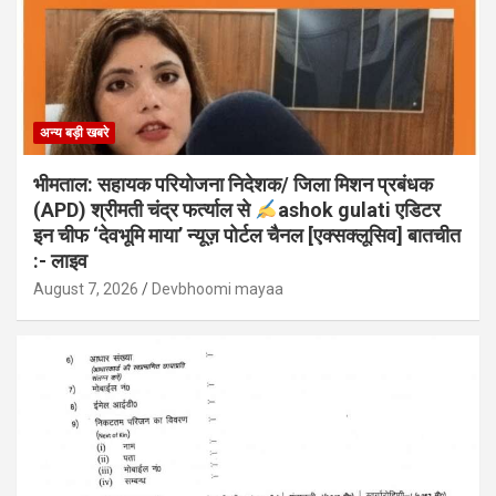
अन्य बड़ी खबरे
भीमताल: सहायक परियोजना निदेशक/ जिला मिशन प्रबंधक
(APD) श्रीमती चंद्र फर्त्याल से
ashok gulati एडिटर
इन चीफ ‘देवभूमि माया’ न्यूज़ पोर्टल चैनल [एक्सक्लूसिव] बातचीत
:- लाइव
August 7, 2026
Devbhoomi mayaa