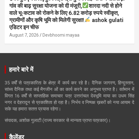
गांव की बाढ़ सुरक्षा योजना को दी मंजूरी,
शारदा नदी से होने
वाले भू-कटाव को रोकने के लिए 6.82 करोड़ रुपये स्वीकृत,
ग्रामीणों और कृषि भूमि को मिलेगी सुरक्षा!
ashok gulati
एडिटर इन चीफ
August 7, 2026
Devbhoomi mayaa
हमारे बारे में
35 वर्षों से पत्रकारिता के क्षेत्र में कार्य कर रहे है। दैनिक जागरण, हिन्दुस्तान,
सांध्य दैनिक तथा कई मैगजीन ओं का कार्य करने का अनुभव प्राप्त है। वर्तमान में
विगत 16 वर्षों से साप्ताहिक समाचार पत्र उत्तरांचल देवभूमि माया का उधम सिंह
नगर व देहरादून से प्रकाशिता हो रहा है। निर्भय व निष्पक्ष ख़बरों को नया आयाम दे
सके यह हमारा सतत्त प्रयास रहेगा।
संपादक, अशोक गुलाटी (राज्य सरकार से मान्यता प्राप्त पत्रकार)।
कैलेंडर