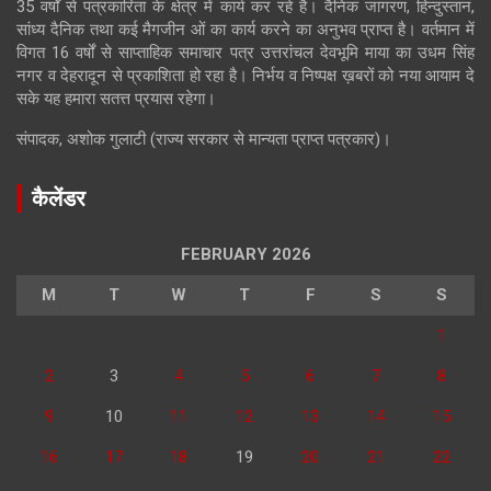
35 वर्षों से पत्रकारिता के क्षेत्र में कार्य कर रहे है। दैनिक जागरण, हिन्दुस्तान,
सांध्य दैनिक तथा कई मैगजीन ओं का कार्य करने का अनुभव प्राप्त है। वर्तमान में
विगत 16 वर्षों से साप्ताहिक समाचार पत्र उत्तरांचल देवभूमि माया का उधम सिंह
नगर व देहरादून से प्रकाशिता हो रहा है। निर्भय व निष्पक्ष ख़बरों को नया आयाम दे
सके यह हमारा सतत्त प्रयास रहेगा।
संपादक, अशोक गुलाटी (राज्य सरकार से मान्यता प्राप्त पत्रकार)।
कैलेंडर
FEBRUARY 2026
M
T
W
T
F
S
S
1
2
3
4
5
6
7
8
9
10
11
12
13
14
15
16
17
18
19
20
21
22