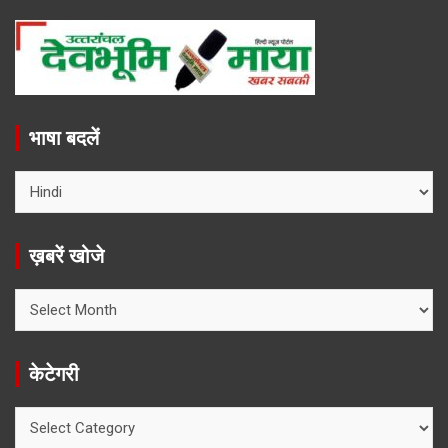
भाषा बदलें
ख़बरें खोजे
ख़बरें
खोजे
केटेगरी
केटेगरी