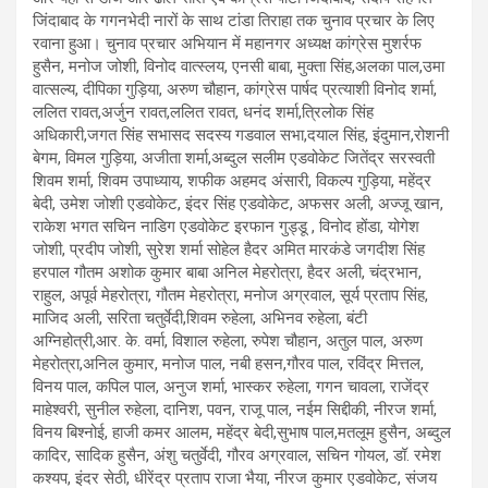
जिंदाबाद के गगनभेदी नारों के साथ टांडा तिराहा तक चुनाव प्रचार के लिए
रवाना हुआ। चुनाव प्रचार अभियान में महानगर अध्यक्ष कांग्रेस मुशर्रफ
हुसैन, मनोज जोशी, विनोद वात्स्लय, एनसी बाबा, मुक्ता सिंह,अलका पाल,उमा
वात्सल्य, दीपिका गुड़िया, अरुण चौहान, कांग्रेस पार्षद प्रत्याशी विनोद शर्मा,
ललित रावत,अर्जुन रावत,ललित रावत, धनंद शर्मा,त्रिलोक सिंह
अधिकारी,जगत सिंह सभासद सदस्य गडवाल सभा,दयाल सिंह, इंदुमान,रोशनी
बेगम, विमल गुड़िया, अजीता शर्मा,अब्दुल सलीम एडवोकेट जितेंद्र सरस्वती
शिवम शर्मा, शिवम उपाध्याय, शफीक अहमद अंसारी, विकल्प गुड़िया, महेंद्र
बेदी, उमेश जोशी एडवोकेट, इंदर सिंह एडवोकेट, अफसर अली, अज्जू खान,
राकेश भगत सचिन नाडिग एडवोकेट इरफान गुड्डू , विनोद होंडा, योगेश
जोशी, प्रदीप जोशी, सुरेश शर्मा सोहेल हैदर अमित मारकंडे जगदीश सिंह
हरपाल गौतम अशोक कुमार बाबा अनिल मेहरोत्रा, हैदर अली, चंद्रभान,
राहुल, अपूर्व मेहरोत्रा, गौतम मेहरोत्रा, मनोज अग्रवाल, सूर्य प्रताप सिंह,
माजिद अली, सरिता चतुर्वेदी,शिवम रुहेला, अभिनव रुहेला, बंटी
अग्निहोत्री,आर. के. वर्मा, विशाल रुहेला, रुपेश चौहान, अतुल पाल, अरुण
मेहरोत्रा,अनिल कुमार, मनोज पाल, नबी हसन,गौरव पाल, रविंद्र मित्तल,
विनय पाल, कपिल पाल, अनुज शर्मा, भास्कर रुहेला, गगन चावला, राजेंद्र
माहेश्वरी, सुनील रुहेला, दानिश, पवन, राजू पाल, नईम सिद्दीकी, नीरज शर्मा,
विनय बिश्नोई, हाजी कमर आलम, महेंद्र बेदी,सुभाष पाल,मतलूम हुसैन, अब्दुल
कादिर, सादिक हुसैन, अंशु चतुर्वेदी, गौरव अग्रवाल, सचिन गोयल, डॉ. रमेश
कश्यप, इंदर सेठी, धीरेंद्र प्रताप राजा भैया, नीरज कुमार एडवोकेट, संजय