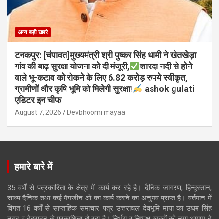
अन्य बड़ी खबरे
टनकपुर: [चंपावत]मुख्यमंत्री श्री पुष्कर सिंह धामी ने खेतखेड़ा
गांव की बाढ़ सुरक्षा योजना को दी मंजूरी,
शारदा नदी से होने
वाले भू-कटाव को रोकने के लिए 6.82 करोड़ रुपये स्वीकृत,
ग्रामीणों और कृषि भूमि को मिलेगी सुरक्षा!
ashok gulati
एडिटर इन चीफ
August 7, 2026
Devbhoomi mayaa
हमारे बारे में
35 वर्षों से पत्रकारिता के क्षेत्र में कार्य कर रहे है। दैनिक जागरण, हिन्दुस्तान,
सांध्य दैनिक तथा कई मैगजीन ओं का कार्य करने का अनुभव प्राप्त है। वर्तमान में
विगत 16 वर्षों से साप्ताहिक समाचार पत्र उत्तरांचल देवभूमि माया का उधम सिंह
नगर व देहरादून से प्रकाशिता हो रहा है। निर्भय व निष्पक्ष ख़बरों को नया आयाम दे