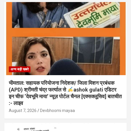
अन्य बड़ी खबरे
भीमताल: सहायक परियोजना निदेशक/ जिला मिशन प्रबंधक
(APD) श्रीमती चंद्र फर्त्याल से
ashok gulati एडिटर
इन चीफ ‘देवभूमि माया’ न्यूज़ पोर्टल चैनल [एक्सक्लूसिव] बातचीत
:- लाइव
August 7, 2026
Devbhoomi mayaa