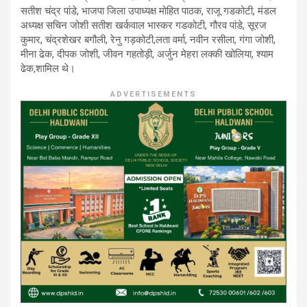
सतीश चंद्र पांडे, भाजपा जिला उपाध्यक्ष मोहित पाठक, राजू गडकोटी, मंडल
अध्यक्ष सचिन जोशी सतीश खर्कवाल भास्कर गडकोटी, गौरव पांडे, सूरज
कुमार, चंद्रशेखर बगौली, रेनु गड़कोटी,लता वर्मा, नवीन रसीला, गंगा जोशी,
मीना ढेक, दीपक जोशी, जीवन गहतोड़ी, अर्जुन मेहरा लक्की खोलिया, श्याम
ढेक,शामिल थे।
ADVERTISEMENTS