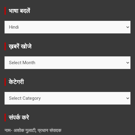
भाषा बदलें
ख़बरें खोजे
ख़बरें
खोजे
केटेगरी
केटेगरी
संपर्क करे
नाम- अशोक गुलाटी, प्रधान संपादक