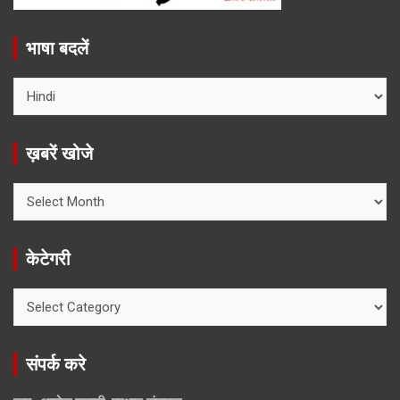
भाषा बदलें
ख़बरें खोजे
ख़बरें
खोजे
केटेगरी
केटेगरी
संपर्क करे