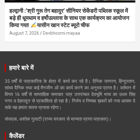
हल्द्वानी :’श्री गुरू तेग बहादुर’ सीनियर सेकेंडरी पब्लिक स्कूल में
बड़े ही धूमधाम व हर्षोउल्लास के साथ एक कार्यक्रम का आयोजन
किया गया!
यासीन खान स्टेट ब्यूरो चीफ
August 7, 2026
Devbhoomi mayaa
हमारे बारे में
35 वर्षों से पत्रकारिता के क्षेत्र में कार्य कर रहे है। दैनिक जागरण, हिन्दुस्तान,
सांध्य दैनिक तथा कई मैगजीन ओं का कार्य करने का अनुभव प्राप्त है। वर्तमान में
विगत 16 वर्षों से साप्ताहिक समाचार पत्र उत्तरांचल देवभूमि माया का उधम सिंह
नगर व देहरादून से प्रकाशिता हो रहा है। निर्भय व निष्पक्ष ख़बरों को नया आयाम दे
सके यह हमारा सतत्त प्रयास रहेगा।
संपादक, अशोक गुलाटी (राज्य सरकार से मान्यता प्राप्त पत्रकार)।
कैलेंडर