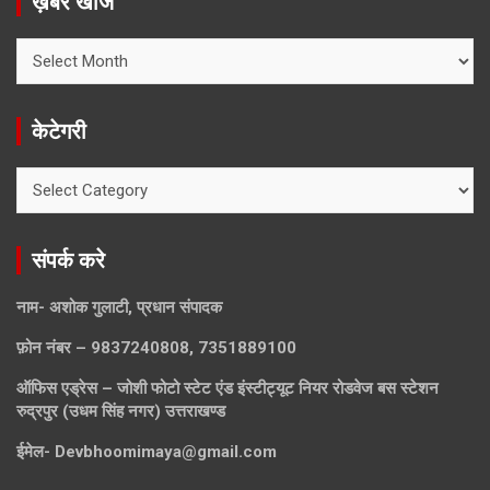
ख़बरें खोजे
ख़बरें
खोजे
केटेगरी
केटेगरी
संपर्क करे
नाम- अशोक गुलाटी, प्रधान संपादक
फ़ोन नंबर – 9837240808, 7351889100
ऑफिस एड्रेस – जोशी फोटो स्टेट एंड इंस्टीट्यूट नियर रोडवेज बस स्टेशन
रुद्रपुर (उधम सिंह नगर) उत्तराखण्ड
ईमेल-
Devbhoomimaya@gmail.com