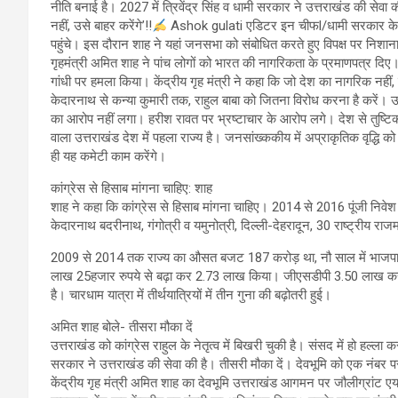
नीति बनाई है। 2027 में त्रिवेंद्र सिंह व धामी सरकार ने उत्तराखंड की सेवा क
नहीं, उसे बाहर करेंगे’!!
Ashok gulati एडिटर इन चीफl/धामी सरकार के चार स
पहुंचे। इस दौरान शाह ने यहां जनसभा को संबोधित करते हुए विपक्ष पर निशाना
गृहमंत्री अमित शाह ने पांच लोगों को भारत की नागरिकता के प्रमाणपत्र दिए
गांधी पर हमला किया। केंद्रीय गृह मंत्री ने कहा कि जो देश का नागरिक नहीं,
केदारनाथ से कन्या कुमारी तक, राहुल बाबा को जितना विरोध करना है करें। उ
का आरोप नहीं लगा। हरीश रावत पर भ्रष्टाचार के आरोप लगे। देश से तुष्
वाला उत्तराखंड देश में पहला राज्य है। जनसांख्ककीय में अप्राकृतिक वृद्धि
ही यह कमेटी काम करेंगे।
कांग्रेस से हिसाब मांगना चाहिए: शाह
शाह ने कहा कि कांग्रेस से हिसाब मांगना चाहिए। 2014 से 2016 पूंजी न
केदारनाथ बदरीनाथ, गंगोत्री व यमुनोत्री, दिल्ली-देहरादून, 30 राष्ट्रीय राजमा
2009 से 2014 तक राज्य का औसत बजट 187 करोड़ था, नौ साल में भाजपा 
लाख 25हजार रुपये से बढ़ा कर 2.73 लाख किया। जीएसडीपी 3.50 लाख करोड़ 
है। चारधाम यात्रा में तीर्थयात्रियों में तीन गुना की बढ़ोतरी हुई।
अमित शाह बोले- तीसरा मौका दें
उत्तराखंड को कांग्रेस राहुल के नेतृत्व में बिखरी चुकी है। संसद में हो हल्ला
सरकार ने उत्तराखंड की सेवा की है। तीसरी मौका दें। देवभूमि को एक नंबर प
केंद्रीय गृह मंत्री अमित शाह का देवभूमि उत्तराखंड आगमन पर जौलीग्रांट एयरपो