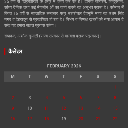
35 वर्षों से पत्रकारिता के क्षेत्र में कार्य कर रहे है। दैनिक जागरण, हिन्दुस्तान,
सांध्य दैनिक तथा कई मैगजीन ओं का कार्य करने का अनुभव प्राप्त है। वर्तमान में
विगत 16 वर्षों से साप्ताहिक समाचार पत्र उत्तरांचल देवभूमि माया का उधम सिंह
नगर व देहरादून से प्रकाशिता हो रहा है। निर्भय व निष्पक्ष ख़बरों को नया आयाम दे
सके यह हमारा सतत्त प्रयास रहेगा।
संपादक, अशोक गुलाटी (राज्य सरकार से मान्यता प्राप्त पत्रकार)।
कैलेंडर
FEBRUARY 2026
M
T
W
T
F
S
S
1
2
3
4
5
6
7
8
9
10
11
12
13
14
15
16
17
18
19
20
21
22