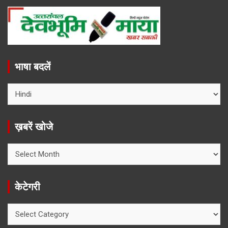
भाषा बदलें
ख़बरें खोजे
ख़बरें
खोजे
केटेगरी
केटेगरी