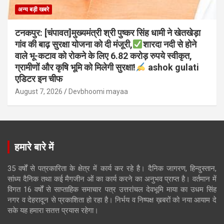
अन्य बड़ी खबरे
टनकपुर: [चंपावत]मुख्यमंत्री श्री पुष्कर सिंह धामी ने खेतखेड़ा
गांव की बाढ़ सुरक्षा योजना को दी मंजूरी,
शारदा नदी से होने
वाले भू-कटाव को रोकने के लिए 6.82 करोड़ रुपये स्वीकृत,
ग्रामीणों और कृषि भूमि को मिलेगी सुरक्षा!
ashok gulati
एडिटर इन चीफ
August 7, 2026
Devbhoomi mayaa
हमारे बारे में
35 वर्षों से पत्रकारिता के क्षेत्र में कार्य कर रहे है। दैनिक जागरण, हिन्दुस्तान,
सांध्य दैनिक तथा कई मैगजीन ओं का कार्य करने का अनुभव प्राप्त है। वर्तमान में
विगत 16 वर्षों से साप्ताहिक समाचार पत्र उत्तरांचल देवभूमि माया का उधम सिंह
नगर व देहरादून से प्रकाशिता हो रहा है। निर्भय व निष्पक्ष ख़बरों को नया आयाम दे
सके यह हमारा सतत्त प्रयास रहेगा।