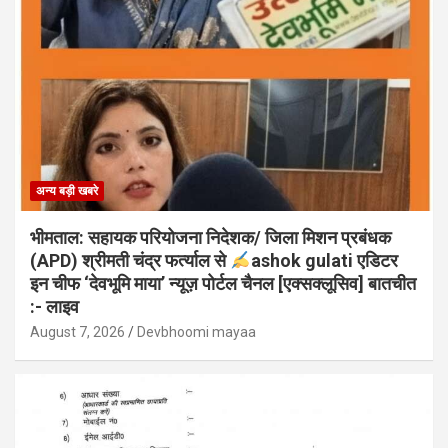
अन्य बड़ी खबरे
भीमताल: सहायक परियोजना निदेशक/ जिला मिशन प्रबंधक
(APD) श्रीमती चंद्र फर्त्याल से
ashok gulati एडिटर
इन चीफ ‘देवभूमि माया’ न्यूज़ पोर्टल चैनल [एक्सक्लूसिव] बातचीत
:- लाइव
August 7, 2026
Devbhoomi mayaa