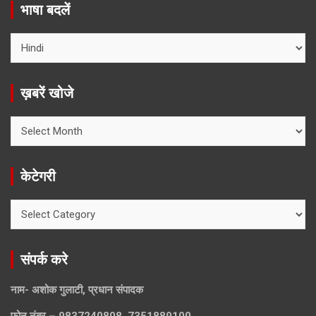
भाषा बदलें
ख़बरें खोजे
ख़बरें
खोजे
केटेगरी
केटेगरी
संपर्क करे
नाम- अशोक गुलाटी, प्रधान संपादक
फ़ोन नंबर – 9837240808, 7351889100