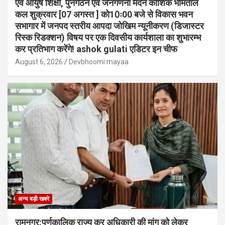
एवं आयुष शिक्षा, पुनर्गठन एवं जनगणना मदन कौशिक भीमताल
कल शुक्रवार [07 अगस्त ] को10ः00 बजे से विकास भवन
सभागार में जनपद स्तरीय आपदा जोखिम न्यूनीकरण (डिजास्टर
रिस्क रिडक्शन) विषय पर एक दिवसीय कार्यशाला का शुभारम्भ
कर प्रतिभाग करेंगे! ashok gulati एडिटर इन चीफ
August 6, 2026
Devbhoomi mayaa
अन्य बड़ी खबरे
रामनगर:पूर्णकालिक राज्य कर अधिकारी की मांग को लेकर