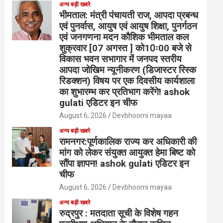
अन्य बड़ी खबरे
भीमताल: मंत्री पंचायती राज, आपदा प्रबन्ध
एवं पुनर्वास, आयुष एवं आयुष शिक्षा, पुनर्गठन
एवं जनगणना मदन कौशिक भीमताल कल
शुक्रवार [07 अगस्त ] को10ः00 बजे से
विकास भवन सभागार में जनपद स्तरीय
आपदा जोखिम न्यूनीकरण (डिजास्टर रिस्क
रिडक्शन) विषय पर एक दिवसीय कार्यशाला
का शुभारम्भ कर प्रतिभाग करेंगे! ashok
gulati एडिटर इन चीफ
August 6, 2026
Devbhoomi mayaa
अन्य बड़ी खबरे
रामनगर:पूर्णकालिक राज्य कर अधिकारी की
मांग को लेकर संयुक्त आयुक्त हेमा बिष्ट को
सौंपा ज्ञापन! ashok gulati एडिटर इन
चीफ
August 6, 2026
Devbhoomi mayaa
अन्य बड़ी खबरे
रुद्रपुर : मतदाता सूची के विशेष गहन