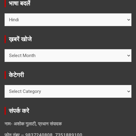
भाषा बदलें
ख़बरें खोजे
ख़बरें
खोजे
केटेगरी
केटेगरी
संपर्क करे
नाम- अशोक गुलाटी, प्रधान संपादक
फ़ोन नंबर – 9837240808, 7351889100