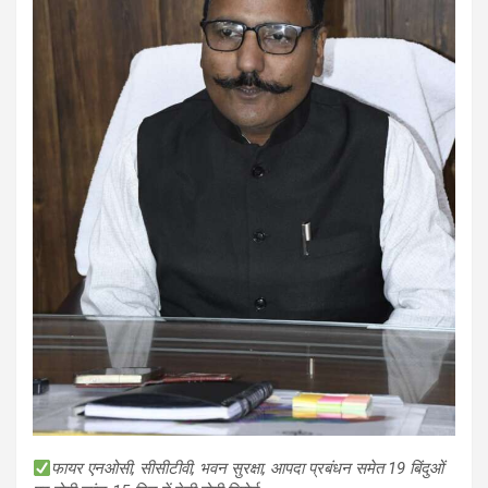
फायर एनओसी, सीसीटीवी, भवन सुरक्षा, आपदा प्रबंधन समेत 19 बिंदुओं