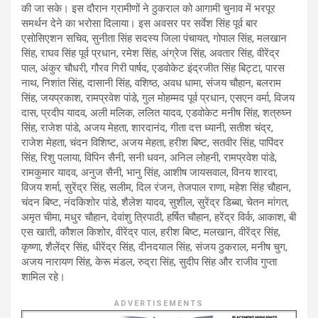
की जा सके। इस दौरान ग्रामीणों ने ठुकराल को आगामी चुनाव में भरपूर
समर्थन देने का भरोसा दिलाया। इस अवसर पर सर्वेश सिंह पूर्व बार
एसोसिएशन सचिव, सुनीता सिंह सदस्य जिला पंचायत, गोपाल सिंह, मलखान
सिंह, राघव सिंह पूर्व प्रधान, रमेश सिंह, अंग्रेज सिंह, अवतार सिंह, वीरेंद्र
पाल, अंकुर चौधरी, गौरव गिरी पार्षद, एडवोकेट इंद्रजीत सिंह बिट्टा, पारस
नाथ, निशांत सिंह, दासानी सिंह, वशिष्ठ, अवध धामा, संजय चौहान, बलराम
सिंह, जयप्रकाश, रामप्रवेश पांडे, गुल मोहम्मद पूर्व प्रधान, एसएन वर्मा, विजय
दास, प्रदीप यादव, अली मलिक, ललित यादव, एडवोकेट मनीष सिंह, शत्रुघ्न
सिंह, राजेश पांडे, अजय मेहता, शारदानंद, गीता दत्त ध्यानी, सतीश चंद्र,
राजेश मेहता, चंदन विशिष्ट, अजय मेहता, हरीश बिष्ट, सतवीर सिंह, पापिंदर
सिंह, रिशु पलाया, विपिन सैनी, सनी धवन, अनिल लोहनी, रामप्रवेश पांडे,
रामकुमार यादव, अनुज सैनी, भानु सिंह, आशीष जायसवाल, विनय शारदा,
विजय शर्मा, सुरेंद्र सिंह, सलीम, दिल रंजन, तेजपाल राणा, महेश सिंह चौहान,
चंदन बिष्ट, नंदकिशोर पांडे, शैलेश यादव, सुशील, सुरेंद्र डिब्बा, चेतन मांगत,
अमृत चीमा, मधुर चौहान, देवांशु त्रिपाठी, हर्षित चौहान, हरेंद्र विर्क, आकाश, बी
एस खाती, कौशल किशोर, वीरेंद्र पाल, हरीश बिष्ट, मलखान, वीरेंद्र सिंह,
कृष्णा, शैलेंद्र सिंह, धीरेंद्र सिंह, दीनदयाल सिंह, संजय ठुकराल, मनीष चुग,
अजय नारायण सिंह, केरू मंडल, रुद्रा सिंह, सुदीप सिंह और राजीव गुप्ता
शामिल रहे।
ADVERTISEMENTS