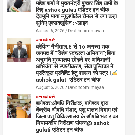
महेश शर्मा ने मुख्यमंत्री पुष्कर सिंह धामी के
लिए ashok gulati एडिटर इन चीफ
देवभूमि माया न्यूज़पोर्टल चैनल से क्या कहा
सुनिए एक्सक्लूसिव :>लाइव
August 6, 2026
Devbhoomi mayaa
अन्य बड़ी खबरे
ब्रेकिंग नैनीताल:8 से 16 अगस्त तक
जनपद में “विशेष स्वच्छता अभियान”;बिना
अनुमति मुख्यालय छोड़ने पर अधिशासी
अभियंता से स्पष्टीकरण, सेवा पुस्तिका में
प्रतिकूल प्रविष्टि हेतु शासन को पत्र !
ashok gulati एडिटर इन चीफ
August 5, 2026
Devbhoomi mayaa
अन्य बड़ी खबरे
बागेश्वर:औषधि निरीक्षक, बागेश्वर द्वारा
केंद्रीय औषधि भंडार, पशु पालन विभाग एवं
जिला पशु चिकित्सालय के औषधि भंडार का
नियामकीय निरीक्षण संपन्न@ ashok
gulati एडिटर इन चीफ