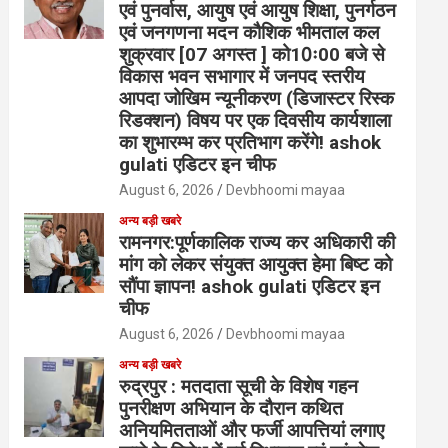
एवं पुनर्वास, आयुष एवं आयुष शिक्षा, पुनर्गठन
एवं जनगणना मदन कौशिक भीमताल कल
शुक्रवार [07 अगस्त ] को10ः00 बजे से
विकास भवन सभागार में जनपद स्तरीय
आपदा जोखिम न्यूनीकरण (डिजास्टर रिस्क
रिडक्शन) विषय पर एक दिवसीय कार्यशाला
का शुभारम्भ कर प्रतिभाग करेंगे! ashok
gulati एडिटर इन चीफ
August 6, 2026
Devbhoomi mayaa
अन्य बड़ी खबरे
रामनगर:पूर्णकालिक राज्य कर अधिकारी की
मांग को लेकर संयुक्त आयुक्त हेमा बिष्ट को
सौंपा ज्ञापन! ashok gulati एडिटर इन
चीफ
August 6, 2026
Devbhoomi mayaa
अन्य बड़ी खबरे
रुद्रपुर : मतदाता सूची के विशेष गहन
पुनरीक्षण अभियान के दौरान कथित
अनियमितताओं और फर्जी आपत्तियां लगाए