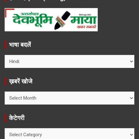
भाषा बदलें
ख़बरें खोजे
ख़बरें
खोजे
केटेगरी
केटेगरी