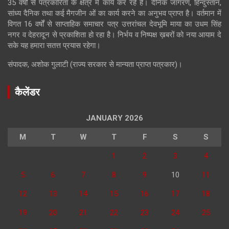
35 वर्षों से पत्रकारिता के क्षेत्र में कार्य कर रहे है। दैनिक जागरण, हिन्दुस्तान,
सांध्य दैनिक तथा कई मैगजीन ओं का कार्य करने का अनुभव प्राप्त है। वर्तमान में
विगत 16 वर्षों से साप्ताहिक समाचार पत्र उत्तरांचल देवभूमि माया का उधम सिंह
नगर व देहरादून से प्रकाशिता हो रहा है। निर्भय व निष्पक्ष ख़बरों को नया आयाम दे
सके यह हमारा सतत्त प्रयास रहेगा।
संपादक, अशोक गुलाटी (राज्य सरकार से मान्यता प्राप्त पत्रकार)।
कैलेंडर
JANUARY 2026
M
T
W
T
F
S
S
1
2
3
4
5
6
7
8
9
10
11
12
13
14
15
16
17
18
19
20
21
22
23
24
25