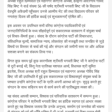
अध्यक्ष राहुल छिम्मवाल एवं महानगर कांग्रेस अध्यक्ष, हल्द्वानी आदरणीय गोविंद
सिंह बिष्ट ने वार्ड संख्या 56 की पार्षद श्रीमती भगवती बिष्ट जी के विद्यालय
देवभूमि अकैडमी पहुँचकर उनसे आत्मीय भेंट की तथा विद्यालय परिवार को
गणतंत्र दिवस की हार्दिक बधाई एवं शुभकामनाएँ प्रेषित कीं।
इस अवसर पर उपस्थित सभी वरिष्ठ कांग्रेस पदाधिकारियों एवं
जनप्रतिनिधियों के मध्य सौहार्दपूर्ण एवं सकारात्मक वातावरण में संयुक्त चर्चा
एवं विचार-विमर्श हुआ। संवाद के दौरान कांग्रेस पार्टी की विचारधारा,
संविधानिक मूल्यों, सामाजिक न्याय, लोकतंत्र की मजबूती तथा जनहित से जुड़े
विषयों पर विस्तार से चर्चा की गई और संगठन को जमीनी स्तर पर और अधिक
सशक्त बनाने का संकल्प लिया गया।
विगत कुछ समय पूर्व कुछ कारणोंवश श्रीमती भगवती बिष्ट जी ने कांग्रेस पार्टी
से दूरी बनाई थी, किंतु नेता प्रतिपक्ष यशपाल आर्या, विधायक श्री सुमित
हृदयेश, जिला अध्यक्ष श्री राहुल छिम्मवाल एवं महानगर अध्यक्ष गोविंद सिंह
बिष्ट जी की उपस्थिति में हुई इस सकारात्मक एवं विश्वासपूर्ण संयुक्त चर्चा के
पश्चात उन्होंने कांग्रेस पार्टी के प्रति अपनी आस्था को पुनः सुदृढ़ करते हुए
संगठन के साथ सक्रिय रूप से कार्य करने की प्रतिबद्धता व्यक्त की।
यह संवाद आपसी सम्मान, विश्वास एवं पारिवारिक वातावरण में सम्पन्न हुआ।
कांग्रेस परिवार ने श्रीमती भगवती बिष्ट का हार्दिक स्वागत एवं आभार व्यक्त
करते हुए यह विश्वास जताया कि उनके अनुभव, समर्पण एवं जनसेवा की भावना
से संगठन को पूर्व की भाँति भविष्य में भी ऊर्जा, मजबूती एवं दिशा प्राप्त होती