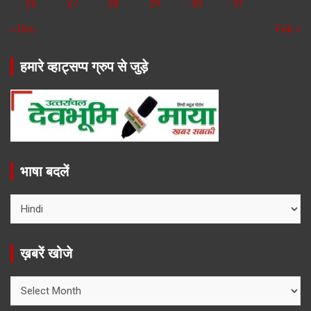
26
27
28
29
30
31
« Dec
Feb »
हमारे व्हाट्सप्प ग्रुप से जुड़े
भाषा बदलें
ख़बरें खोजे
ख़बरें
खोजे