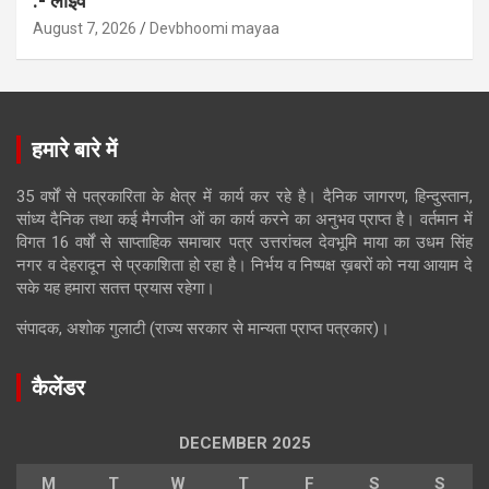
:- लाइव
August 7, 2026
Devbhoomi mayaa
हमारे बारे में
35 वर्षों से पत्रकारिता के क्षेत्र में कार्य कर रहे है। दैनिक जागरण, हिन्दुस्तान,
सांध्य दैनिक तथा कई मैगजीन ओं का कार्य करने का अनुभव प्राप्त है। वर्तमान में
विगत 16 वर्षों से साप्ताहिक समाचार पत्र उत्तरांचल देवभूमि माया का उधम सिंह
नगर व देहरादून से प्रकाशिता हो रहा है। निर्भय व निष्पक्ष ख़बरों को नया आयाम दे
सके यह हमारा सतत्त प्रयास रहेगा।
संपादक, अशोक गुलाटी (राज्य सरकार से मान्यता प्राप्त पत्रकार)।
कैलेंडर
DECEMBER 2025
M
T
W
T
F
S
S