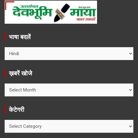
भाषा बदलें
ख़बरें खोजे
ख़बरें
खोजे
केटेगरी
केटेगरी