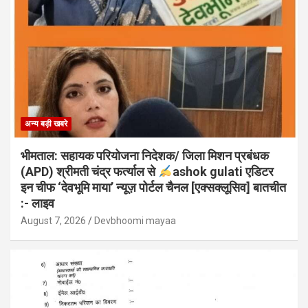
अन्य बड़ी खबरे
भीमताल: सहायक परियोजना निदेशक/ जिला मिशन प्रबंधक
(APD) श्रीमती चंद्र फर्त्याल से
ashok gulati एडिटर
इन चीफ ‘देवभूमि माया’ न्यूज़ पोर्टल चैनल [एक्सक्लूसिव] बातचीत
:- लाइव
August 7, 2026
Devbhoomi mayaa