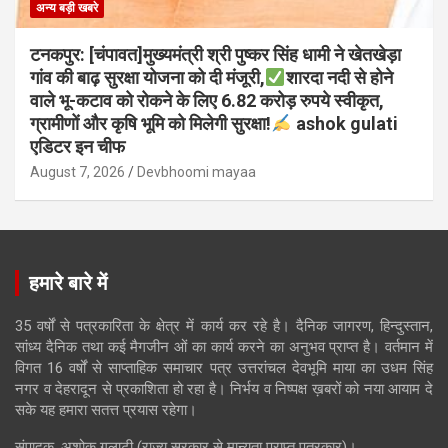
अन्य बड़ी खबरे
टनकपुर: [चंपावत]मुख्यमंत्री श्री पुष्कर सिंह धामी ने खेतखेड़ा
गांव की बाढ़ सुरक्षा योजना को दी मंजूरी,
शारदा नदी से होने
वाले भू-कटाव को रोकने के लिए 6.82 करोड़ रुपये स्वीकृत,
ग्रामीणों और कृषि भूमि को मिलेगी सुरक्षा!
ashok gulati
एडिटर इन चीफ
August 7, 2026
Devbhoomi mayaa
हमारे बारे में
35 वर्षों से पत्रकारिता के क्षेत्र में कार्य कर रहे है। दैनिक जागरण, हिन्दुस्तान,
सांध्य दैनिक तथा कई मैगजीन ओं का कार्य करने का अनुभव प्राप्त है। वर्तमान में
विगत 16 वर्षों से साप्ताहिक समाचार पत्र उत्तरांचल देवभूमि माया का उधम सिंह
नगर व देहरादून से प्रकाशिता हो रहा है। निर्भय व निष्पक्ष ख़बरों को नया आयाम दे
सके यह हमारा सतत्त प्रयास रहेगा।
संपादक, अशोक गुलाटी (राज्य सरकार से मान्यता प्राप्त पत्रकार)।