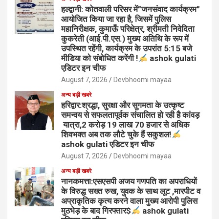
हल्द्वानी: कोतवाली परिसर में”जनसंवाद कार्यक्रम”
आयोजित किया जा रहा है, जिसमें पुलिस
महानिरीक्षक, कुमाऊँ परिक्षेत्र, श्रीमती निवेदिता
कुकरेती (आई.पी.एस.) मुख्य अतिथि के रूप में
उपस्थित रहेंगी, कार्यक्रम के उपरांत 5:15 बजे
मीडिया को संबोधित करेंगी !
ashok gulati
एडिटर इन चीफ
August 7, 2026
Devbhoomi mayaa
अन्य बड़ी खबरे
हरिद्वार:श्रद्धा, सुरक्षा और सुगमता के उत्कृष्ट
समन्वय से सफलतापूर्वक संचालित हो रही है कांवड़
यात्रा,2 करोड़ 19 लाख 70 हजार से अधिक
शिवभक्त अब तक लौटे चुके हैं सकुशल!
ashok gulati एडिटर इन चीफ
August 7, 2026
Devbhoomi mayaa
अन्य बड़ी खबरे
नानकमत्ता:एसएसपी अजय गणपति का अपराधियों
के विरुद्ध सख्त रुख, युवक के साथ लूट ,मारपीट व
अप्राकृतिक कृत्य करने वाला मुख्य आरोपी पुलिस
मुठभेड़ के बाद गिरफ्तार$
ashok gulati