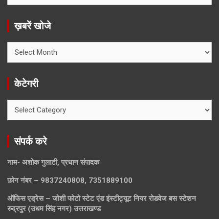
ख़बरें खोजे
ख़बरें
खोजे
केटेगरी
केटेगरी
संपर्क करे
नाम- अशोक गुलाटी, प्रधान संपादक
फ़ोन नंबर – 9837240808, 7351889100
ऑफिस एड्रेस – जोशी फोटो स्टेट एंड इंस्टीट्यूट नियर रोडवेज बस स्टेशन
रुद्रपुर (उधम सिंह नगर) उत्तराखण्ड