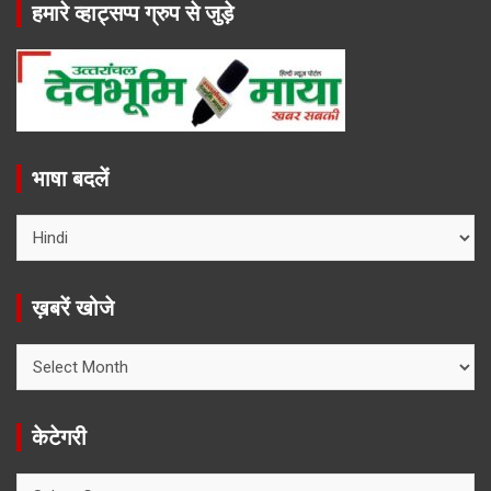
हमारे व्हाट्सप्प ग्रुप से जुड़े
भाषा बदलें
ख़बरें खोजे
ख़बरें
खोजे
केटेगरी
केटेगरी