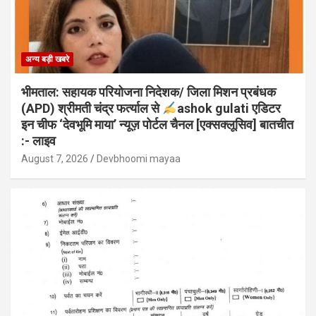
अन्य बड़ी खबरे
भीमताल: सहायक परियोजना निदेशक/ जिला मिशन प्रबंधक
(APD) श्रीमती चंद्र फर्त्याल से
ashok gulati एडिटर
इन चीफ ‘देवभूमि माया’ न्यूज़ पोर्टल चैनल [एक्सक्लूसिव] बातचीत
:- लाइव
August 7, 2026
Devbhoomi mayaa