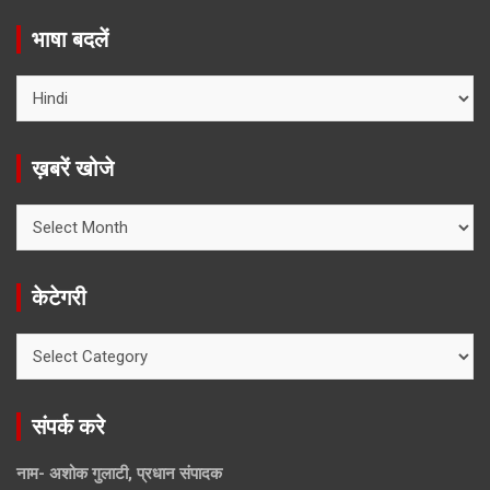
भाषा बदलें
ख़बरें खोजे
ख़बरें
खोजे
केटेगरी
केटेगरी
संपर्क करे
नाम- अशोक गुलाटी, प्रधान संपादक