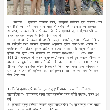
   भीमताल : प्रहलाद नारायण मीणा, एसएसपी नैनीताल द्वारा समस्त थाना 
प्रभारियों को अपने अपने थाना क्षेत्र में *चोरी की घटनाओ का तत्काल 
अनावरण, व बरामदगी करने करने के लिये प्रभावी सुरागरसी/पतारसी कर 
शीघ्र अनावरण करने के निर्देश दिये गये थे।

  उक्त आदेश के क्रम में जगदीश चन्द्र, एसपी क्राइम ट्रैफिक नैनीताल 
के मार्गदर्शन तथा श्रीमती दीपशिखा अग्रवाल पुलिस उपाधीक्षक भवाली के 
पर्यवेक्षण* में  संजीत कुमार राठौड थानाध्यक्ष भीमताल के नेतृत्व में थाना 
पुलिस टीम द्वारा थाना भीमताल पर पंजीकृत मु0अ0सं0 55/25 धारा 
303(2) बीएनएस में कुशल सुरागस्सी/पतारसी करते हुए *वाहन चैकिंग के 
दौरान 02 युवकों को मय चोरी की गयी वाहन संख्या UP25 ED 2123 
टीवीएस मोटर साइकिल सहित गिरफ्तार* किया गया तथा उक्त अभियोग में 
धारा 317(2) की बढ़ोत्तरी कर अभियुक्तगणो को मा० न्यायालय पेश कर 
जेल भेजा गया।
1- विनोद कुमार उर्फ मनोज कुमार पुत्र विशम्बर दयाल निवासी ग्राम
सहजदिया पो० सुजानपुर थाना पड़वा तहसील दरार खीरी उ0प्र0 उम्र 24
वर्ष
2- कुलदीप पुत्र रतिराम निवासी ग्राम सहजदिया पो० सुजानपुर थाना पड़वा
तहसील दरार खीरी उ0प्र0 उम्र 19 वर्ष