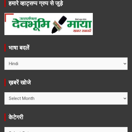
हमारे व्हाट्सप्प ग्रुप से जुड़े
भाषा बदलें
ख़बरें खोजे
ख़बरें
खोजे
केटेगरी
केटेगरी