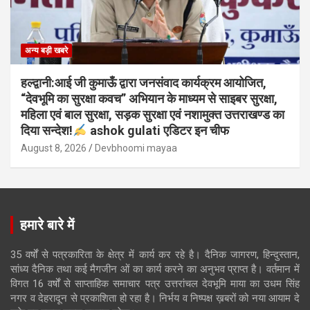
अन्य बड़ी खबरे
हल्द्वानी:आई जी कुमाऊँ द्वारा जनसंवाद कार्यक्रम आयोजित,
“देवभूमि का सुरक्षा कवच” अभियान के माध्यम से साइबर सुरक्षा,
महिला एवं बाल सुरक्षा, सड़क सुरक्षा एवं नशामुक्त उत्तराखण्ड का
दिया सन्देश!
ashok gulati एडिटर इन चीफ
August 8, 2026
Devbhoomi mayaa
हमारे बारे में
35 वर्षों से पत्रकारिता के क्षेत्र में कार्य कर रहे है। दैनिक जागरण, हिन्दुस्तान,
सांध्य दैनिक तथा कई मैगजीन ओं का कार्य करने का अनुभव प्राप्त है। वर्तमान में
विगत 16 वर्षों से साप्ताहिक समाचार पत्र उत्तरांचल देवभूमि माया का उधम सिंह
नगर व देहरादून से प्रकाशिता हो रहा है। निर्भय व निष्पक्ष ख़बरों को नया आयाम दे