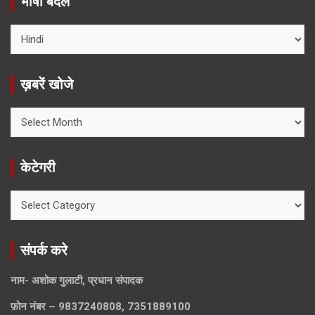
भाषा बदलें
ख़बरें खोजे
ख़बरें
खोजे
केटेगरी
केटेगरी
संपर्क करे
नाम- अशोक गुलाटी, प्रधान संपादक
फ़ोन नंबर – 9837240808, 7351889100