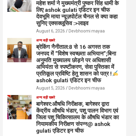
महेश शर्मा ने मुख्यमंत्री पुष्कर सिंह धामी के
लिए ashok gulati एडिटर इन चीफ
देवभूमि माया न्यूज़पोर्टल चैनल से क्या कहा
सुनिए एक्सक्लूसिव :>लाइव
August 6, 2026
Devbhoomi mayaa
अन्य बड़ी खबरे
ब्रेकिंग नैनीताल:8 से 16 अगस्त तक
जनपद में “विशेष स्वच्छता अभियान”;बिना
अनुमति मुख्यालय छोड़ने पर अधिशासी
अभियंता से स्पष्टीकरण, सेवा पुस्तिका में
प्रतिकूल प्रविष्टि हेतु शासन को पत्र !
ashok gulati एडिटर इन चीफ
August 5, 2026
Devbhoomi mayaa
अन्य बड़ी खबरे
बागेश्वर:औषधि निरीक्षक, बागेश्वर द्वारा
केंद्रीय औषधि भंडार, पशु पालन विभाग एवं
जिला पशु चिकित्सालय के औषधि भंडार का
नियामकीय निरीक्षण संपन्न@ ashok
gulati एडिटर इन चीफ