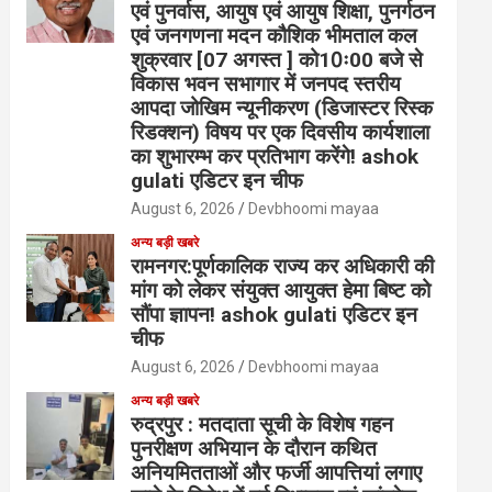
एवं पुनर्वास, आयुष एवं आयुष शिक्षा, पुनर्गठन
एवं जनगणना मदन कौशिक भीमताल कल
शुक्रवार [07 अगस्त ] को10ः00 बजे से
विकास भवन सभागार में जनपद स्तरीय
आपदा जोखिम न्यूनीकरण (डिजास्टर रिस्क
रिडक्शन) विषय पर एक दिवसीय कार्यशाला
का शुभारम्भ कर प्रतिभाग करेंगे! ashok
gulati एडिटर इन चीफ
August 6, 2026
Devbhoomi mayaa
अन्य बड़ी खबरे
रामनगर:पूर्णकालिक राज्य कर अधिकारी की
मांग को लेकर संयुक्त आयुक्त हेमा बिष्ट को
सौंपा ज्ञापन! ashok gulati एडिटर इन
चीफ
August 6, 2026
Devbhoomi mayaa
अन्य बड़ी खबरे
रुद्रपुर : मतदाता सूची के विशेष गहन
पुनरीक्षण अभियान के दौरान कथित
अनियमितताओं और फर्जी आपत्तियां लगाए