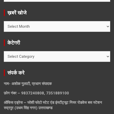
ख़बरें खोजे
ख़बरें
खोजे
केटेगरी
केटेगरी
संपर्क करे
नाम- अशोक गुलाटी, प्रधान संपादक
फ़ोन नंबर – 9837240808, 7351889100
ऑफिस एड्रेस – जोशी फोटो स्टेट एंड इंस्टीट्यूट नियर रोडवेज बस स्टेशन
रुद्रपुर (उधम सिंह नगर) उत्तराखण्ड