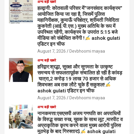
अन्य बड़ी खबरे
हल्द्वानी: कोतवाली परिसर में”जनसंवाद कार्यक्रम”
आयोजित किया जा रहा है, जिसमें पुलिस
महानिरीक्षक, कुमाऊँ परिक्षेत्र, श्रीमती निवेदिता
कुकरेती (आई.पी.एस.) मुख्य अतिथि के रूप में
उपस्थित रहेंगी, कार्यक्रम के उपरांत 5:15 बजे
मीडिया को संबोधित करेंगी !
ashok gulati
एडिटर इन चीफ
August 7, 2026
Devbhoomi mayaa
अन्य बड़ी खबरे
हरिद्वार:श्रद्धा, सुरक्षा और सुगमता के उत्कृष्ट
समन्वय से सफलतापूर्वक संचालित हो रही है कांवड़
यात्रा,2 करोड़ 19 लाख 70 हजार से अधिक
शिवभक्त अब तक लौटे चुके हैं सकुशल!
ashok gulati एडिटर इन चीफ
August 7, 2026
Devbhoomi mayaa
अन्य बड़ी खबरे
नानकमत्ता:एसएसपी अजय गणपति का अपराधियों
के विरुद्ध सख्त रुख, युवक के साथ लूट ,मारपीट व
अप्राकृतिक कृत्य करने वाला मुख्य आरोपी पुलिस
मुठभेड़ के बाद गिरफ्तार$
ashok gulati