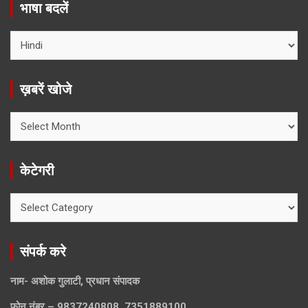
भाषा बदलें
ख़बरें खोजे
ख़बरें
खोजे
केटेगरी
केटेगरी
संपर्क करे
नाम- अशोक गुलाटी, प्रधान संपादक
फ़ोन नंबर – 9837240808, 7351889100