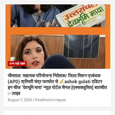
अन्य बड़ी खबरे
भीमताल: सहायक परियोजना निदेशक/ जिला मिशन प्रबंधक
(APD) श्रीमती चंद्र फर्त्याल से
ashok gulati एडिटर
इन चीफ ‘देवभूमि माया’ न्यूज़ पोर्टल चैनल [एक्सक्लूसिव] बातचीत
:- लाइव
August 7, 2026
Devbhoomi mayaa