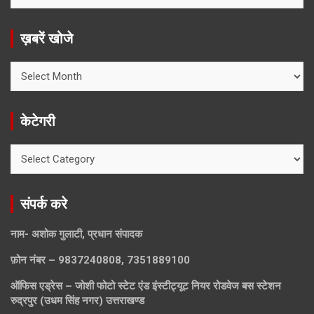
ख़बरें खोजे
ख़बरें
खोजे
केटेगरी
केटेगरी
संपर्क करे
नाम- अशोक गुलाटी, प्रधान संपादक
फ़ोन नंबर – 9837240808, 7351889100
ऑफिस एड्रेस – जोशी फोटो स्टेट एंड इंस्टीट्यूट नियर रोडवेज बस स्टेशन
रुद्रपुर (उधम सिंह नगर) उत्तराखण्ड