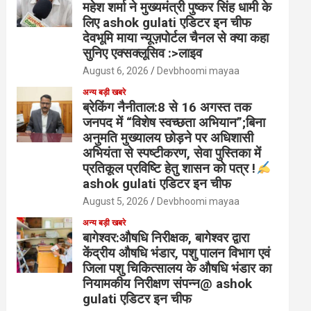
महेश शर्मा ने मुख्यमंत्री पुष्कर सिंह धामी के
लिए ashok gulati एडिटर इन चीफ
देवभूमि माया न्यूज़पोर्टल चैनल से क्या कहा
सुनिए एक्सक्लूसिव :>लाइव
August 6, 2026
Devbhoomi mayaa
अन्य बड़ी खबरे
ब्रेकिंग नैनीताल:8 से 16 अगस्त तक
जनपद में “विशेष स्वच्छता अभियान”;बिना
अनुमति मुख्यालय छोड़ने पर अधिशासी
अभियंता से स्पष्टीकरण, सेवा पुस्तिका में
प्रतिकूल प्रविष्टि हेतु शासन को पत्र !
ashok gulati एडिटर इन चीफ
August 5, 2026
Devbhoomi mayaa
अन्य बड़ी खबरे
बागेश्वर:औषधि निरीक्षक, बागेश्वर द्वारा
केंद्रीय औषधि भंडार, पशु पालन विभाग एवं
जिला पशु चिकित्सालय के औषधि भंडार का
नियामकीय निरीक्षण संपन्न@ ashok
gulati एडिटर इन चीफ