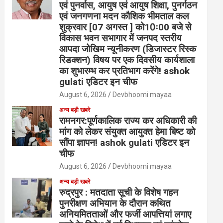
एवं पुनर्वास, आयुष एवं आयुष शिक्षा, पुनर्गठन
एवं जनगणना मदन कौशिक भीमताल कल
शुक्रवार [07 अगस्त ] को10ः00 बजे से
विकास भवन सभागार में जनपद स्तरीय
आपदा जोखिम न्यूनीकरण (डिजास्टर रिस्क
रिडक्शन) विषय पर एक दिवसीय कार्यशाला
का शुभारम्भ कर प्रतिभाग करेंगे! ashok
gulati एडिटर इन चीफ
August 6, 2026
Devbhoomi mayaa
अन्य बड़ी खबरे
रामनगर:पूर्णकालिक राज्य कर अधिकारी की
मांग को लेकर संयुक्त आयुक्त हेमा बिष्ट को
सौंपा ज्ञापन! ashok gulati एडिटर इन
चीफ
August 6, 2026
Devbhoomi mayaa
अन्य बड़ी खबरे
रुद्रपुर : मतदाता सूची के विशेष गहन
पुनरीक्षण अभियान के दौरान कथित
अनियमितताओं और फर्जी आपत्तियां लगाए