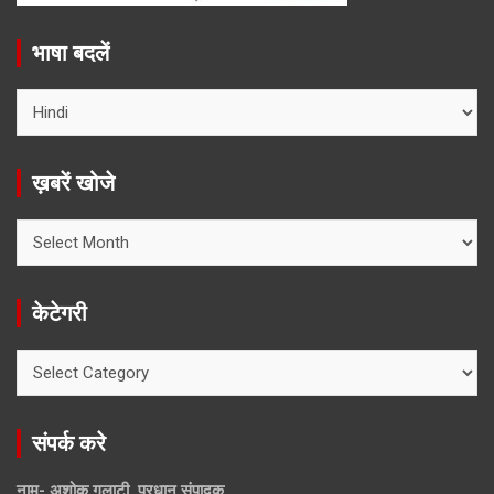
भाषा बदलें
ख़बरें खोजे
ख़बरें
खोजे
केटेगरी
केटेगरी
संपर्क करे
नाम- अशोक गुलाटी, प्रधान संपादक